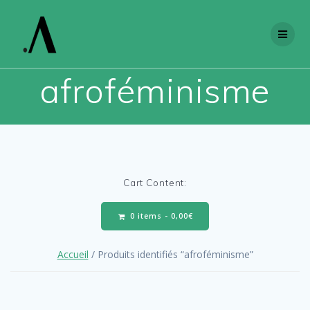
Skip
to
content
afroféminisme
Cart Content:
0 items -
0,00
€
Accueil
/ Produits identifiés “afroféminisme”