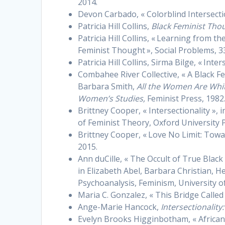
2014.
Devon Carbado, « Colorblind Intersection
Patricia Hill Collins,
Black Feminist Tho
Patricia Hill Collins, « Learning from t
Feminist Thought », Social Problems, 33
Patricia Hill Collins, Sirma Bilge, « Inte
Combahee River Collective, « A Black Femi
Barbara Smith,
All the Women Are Whit
Women’s Studies,
Feminist Press, 1982
Brittney Cooper, « Intersectionality 
of Feminist Theory, Oxford University P
Brittney Cooper, « Love No Limit: Towar
2015.
Ann duCille, « The Occult of True Blac
in Elizabeth Abel, Barbara Christian, H
Psychoanalysis, Feminism, University of
Maria C. Gonzalez, « This Bridge Called
Ange-Marie Hancock,
Intersectionality:
Evelyn Brooks Higginbotham, « Africa