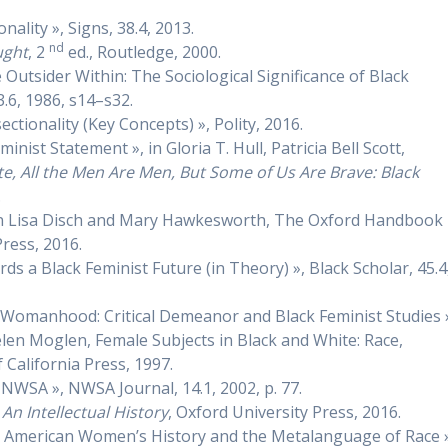
ality », Signs, 38.4, 2013.
nd
ught
, 2
ed., Routledge, 2000.
he Outsider Within: The Sociological Significance of Black
.6, 1986, s14–s32.
rsectionality (Key Concepts) », Polity, 2016.
nist Statement », in Gloria T. Hull, Patricia Bell Scott,
e, All the Men Are Men, But Some of Us Are Brave: Black
.
», in Lisa Disch and Mary Hawkesworth, The Oxford Handbook
ress, 2016.
ds a Black Feminist Future (in Theory) », Black Scholar, 45.4
k Womanhood: Critical Demeanor and Black Feminist Studies 
elen Moglen, Female Subjects in Black and White: Race,
 California Press, 1997.
 NWSA », NWSA Journal, 14.1, 2002, p. 77.
 An Intellectual History
, Oxford University Press, 2016.
n American Women’s History and the Metalanguage of Race 