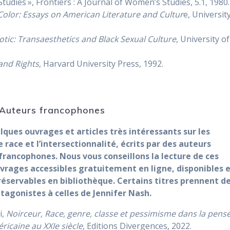
dies », Frontiers : A Journal of Women’s Studies, 5.1, 1980.
 Color: Essays on American Literature and Cultur
e, Universit
otic: Transaesthetics and Black Sexual Culture
, University of
and Rights
, Harvard University Press, 1992.
 : Auteurs francophones
elques ouvrages et articles très intéressants sur les
 race et l’intersectionnalité, écrits par des auteurs
francophones. Nous vous conseillons la lecture de ces
vrages accessibles gratuitement en ligne, disponibles 
 réservables en bibliothèque. Certains titres prennent d
ntagonistes à celles de Jennifer Nash.
i,
Noirceur, Race, genre, classe et pessimisme dans la pens
ricaine au XXIe siècle
, Editions Divergences, 2022.