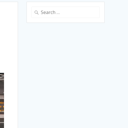
Search
for: