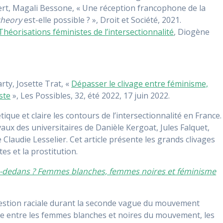
ert, Magali Bessone, « Une réception francophone de la
 theory
est-elle possible ? », Droit et Société, 2021.
Théorisations féministes de l’intersectionnalité
, Diogène
ty, Josette Trat, «
Dépasser le clivage entre féminisme,
ste
», Les Possibles, 32, été 2022, 17 juin 2022.
ique et claire les contours de l’intersectionnalité en France.
vaux des universitaires de Danièle Kergoat, Jules Falquet,
laudie Lesselier. Cet article présente les grands clivages
tes et la prostitution.
là-dedans ? Femmes blanches, femmes noires et féminisme
question raciale durant la seconde vague du mouvement
uble entre les femmes blanches et noires du mouvement, les