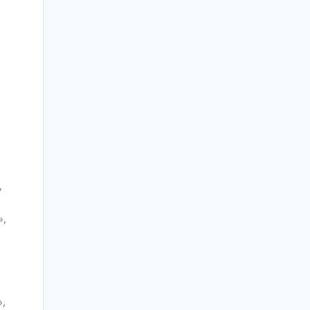
,
»,
»,