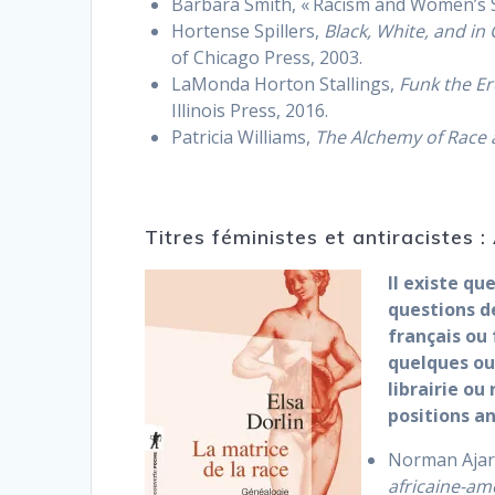
Barbara Smith, « Racism and Women’s Stu
Hortense Spillers,
Black, White, and in
of Chicago Press, 2003.
LaMonda Horton Stallings,
Funk the Er
Illinois Press, 2016.
Patricia Williams,
The Alchemy of Race 
Titres féministes et antiracistes
Il existe qu
questions de
français ou 
quelques ou
librairie ou
positions a
Norman Ajar
africaine-amé