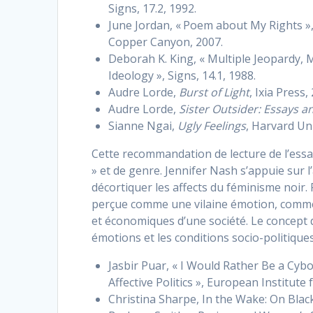
Signs, 17.2, 1992.
June Jordan, « Poem about My Rights », i
Copper Canyon, 2007.
Deborah K. King, « Multiple Jeopardy, 
Ideology », Signs, 14.1, 1988.
Audre Lorde,
Burst of Light
, Ixia Press,
Audre Lorde,
Sister Outsider: Essays 
Sianne Ngai,
Ugly Feelings
, Harvard Uni
Cette recommandation de lecture de l’essa
» et de genre. Jennifer Nash s’appuie sur 
décortiquer les affects du féminisme noir. 
perçue comme une vilaine émotion, comme un
et économiques d’une société. Le concept 
émotions et les conditions socio-politique
Jasbir Puar, « I Would Rather Be a Cyb
Affective Politics », European Institute 
Christina Sharpe, In the Wake: On Blac