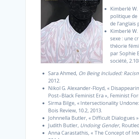
Kimberlé W. 
politique de
de l’anglais
Kimberlé W. 
sexe : une cr
théorie fémin
par Sophie B
société, 2.10
Sara Ahmed,
On Being Included: Racism 
2012.
Nikol G. Alexander-Floyd, « Disappearing
Post–Black Feminist Era », Feminist For
Sirma Bilge, « Intersectionality Undone:
Bois Review, 10.2, 2013.
Johnnella Butler, « Difficult Dialogues
Judith Butler,
Undoing Gender
, Routle
Anna Carastathis, « The Concept of Int