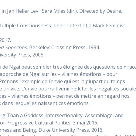
n Jan Heller Levi, Sara Miles (dir.), Directed by Desire,
Multiple Consciousness: The Context of a Black Feminist
 2017.
and Speeches
, Berkeley: Crossing Press, 1984.
versity Press, 2005.
i de Ngai peut sembler très éloignée des questions de « rac
l’approche de Ngai sur les « vilaines émotions » pour
Prenons l’exemple de l’envie qui est la plupart du temps
 vice. L’envie pourrait venir refléter les inégalités social
des « vilaines émotions » permet de mettre en regard nos
s dans lesquelles naissent ces émotions.
org Than a Goddess: Intersectionality, Assemblage, and
for Progressive Cultural Politics, 3 mai 2016.
kness and Being, Duke University Press, 2016.