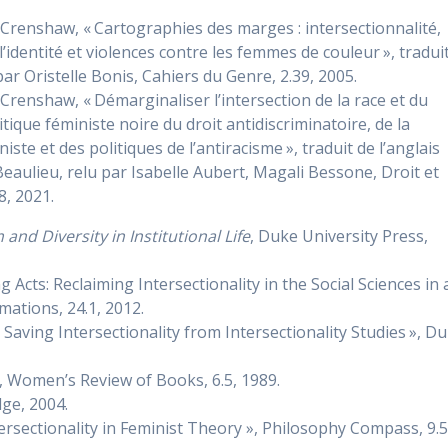
Crenshaw, « Cartographies des marges : intersectionnalité,
 l’identité et violences contre les femmes de couleur », tradui
 par Oristelle Bonis, Cahiers du Genre, 2.39, 2005.
Crenshaw, « Démarginaliser l’intersection de la race et du
itique féministe noire du droit antidiscriminatoire, de la
iste et des politiques de l’antiracisme », traduit de l’anglais
eaulieu, relu par Isabelle Aubert, Magali Bessone, Droit et
8, 2021.
and Diversity in Institutional Life
, Duke University Press,
 Acts: Reclaiming Intersectionality in the Social Sciences in 
mations, 24.1, 2012.
 Saving Intersectionality from Intersectionality Studies », Du
 », Women’s Review of Books, 6.5, 1989.
dge, 2004.
ersectionality in Feminist Theory », Philosophy Compass, 9.5