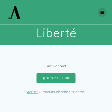
Skip
to
content
Liberté
Cart Content:
0 items -
0,00
€
Accueil
/ Produits identifiés “Liberté”