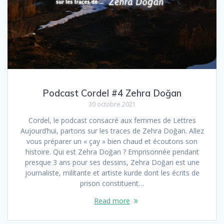
Podcast Cordel #4 Zehra Doğan
30 octobre 2021
Cordel, le podcast consacré aux femmes de Lettres
Aujourd’hui, partons sur les traces de Zehra Doğan. Allez
vous préparer un « çay » bien chaud et écoutons son
histoire. Qui est Zehra Doğan ? Emprisonnée pendant
presque 3 ans pour ses dessins, Zehra Doğan est une
journaliste, militante et artiste kurde dont les écrits de
prison constituent…
Read more